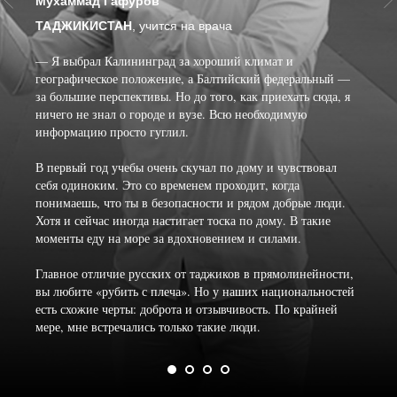
Мухаммад Гафуров
ТАДЖИКИСТАН
, учится на врача
— Я выбрал Калининград за хороший климат и
географическое положение, а Балтийский федеральный —
за большие перспективы. Но до того, как приехать сюда, я
ничего не знал о городе и вузе. Всю необходимую
информацию просто гуглил.
В первый год учебы очень скучал по дому и чувствовал
себя одиноким. Это со временем проходит, когда
понимаешь, что ты в безопасности и рядом добрые люди.
Хотя и сейчас иногда настигает тоска по дому. В такие
моменты еду на море за вдохновением и силами.
Главное отличие русских от таджиков в прямолинейности,
вы любите «рубить с плеча». Но у наших национальностей
есть схожие черты: доброта и отзывчивость. По крайней
мере, мне встречались только такие люди.